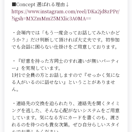
■Concept 選ばれる理由↓
https://www.instagram.com/reel/DKa2jd8zPPr/
?igsh=MXZmMmZ5MXlic3A0MA=
=
・会場内では「もう一度会ってお話してみたいかど
うか？」だけ判断して頂ければ大丈夫です。初参加
でも会話に困らない仕掛けをご用意しております。
・『好意を持った方同士のすれ違いが無いパーティ
ー』を実現しています。
1対1で全員の方とお話しますので『せっかく気にな
る人がいるのに話せない』ということがありませ
ん。
・連絡先の交換を迫られたり、連絡先を聞くタイミ
ングを逃した、そんな心配がないシステムをご用意
しています。気になる方にカードを書くのも、渡さ
れるのを待つのも貴女次第。ぜひ自分らしいスタイ
ルでお楽しみください。