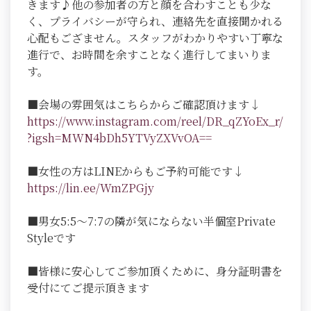
きます♪他の参加者の方と顔を合わすことも少な
く、プライバシーが守られ、連絡先を直接聞かれる
心配もござません。スタッフがわかりやすい丁寧な
進行で、お時間を余すことなく進行してまいりま
す。
■会場の雰囲気はこちらからご確認頂けます↓
https://www.instagram.com/reel/DR_qZYoEx_r/
?igsh=MWN4bDh5YTVyZXVvOA==
■女性の方はLINEからもご予約可能です↓
https://lin.ee/WmZPGjy
■男女5:5～7:7の隣が気にならない半個室Private
Styleです
■皆様に安心してご参加頂くために、身分証明書を
受付にてご提示頂きます