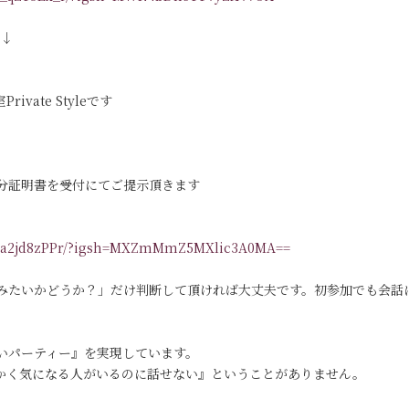
す↓
vate Styleです
分証明書を受付にてご提示頂きます
/DKa2jd8zPPr/?igsh=MXZmMmZ5MXlic3A0MA==
みたいかどうか？」だけ判断して頂ければ大丈夫です。初参加でも会話
いパーティー』を実現しています。
っかく気になる人がいるのに話せない』ということがありません。