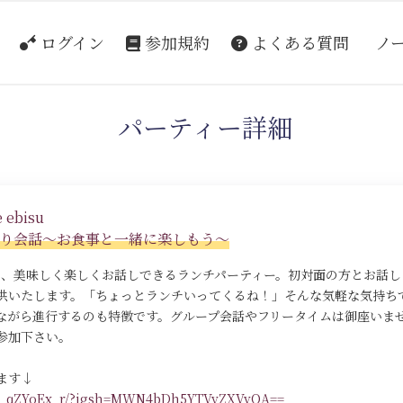
ログイン
参加規約
よくある質問
ノ
パーティー詳細
 ebisu
たり会話～お食事と一緒に楽しもう～
える、美味しく楽しくお話しできるランチパーティー。初対面の方とお話
供いたします。「ちょっとランチいってくるね！」そんな気軽な気持ち
ながら進行するのも特徴です。グループ会話やフリータイムは御座いません
参加下さい。
ます↓
/DR_qZYoEx_r/?igsh=MWN4bDh5YTVyZXVvOA==