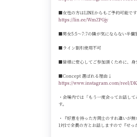
■女性の方はLINEからもご予約可能で
https://lin.ee/WmZPGjy
■男女5:5～7:7の隣が気にならない半個室Pri
■ライン割引使用不可
■皆様に安心してご参加頂くために、身
■Concept 選ばれる理由↓
https://www.instagram.com/reel
・会場内では「もう一度会ってお話して
す。
・『好意を持った方同士のすれ違いが無
1対1で全員の方とお話しますので『せ