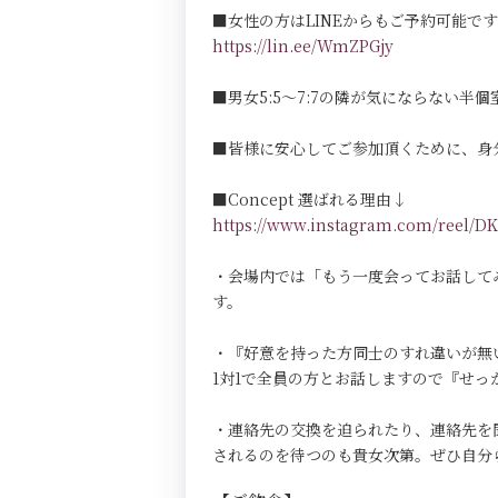
■女性の方はLINEからもご予約可能で
https://lin.ee/WmZPGjy
■男女5:5～7:7の隣が気にならない半個室Pri
■皆様に安心してご参加頂くために、身
■Concept 選ばれる理由↓
https://www.instagram.com/reel
・会場内では「もう一度会ってお話して
す。
・『好意を持った方同士のすれ違いが無
1対1で全員の方とお話しますので『せ
・連絡先の交換を迫られたり、連絡先を
されるのを待つのも貴女次第。ぜひ自分