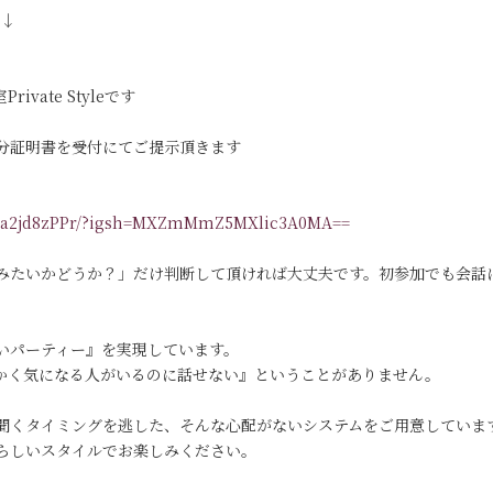
す↓
vate Styleです
分証明書を受付にてご提示頂きます
/DKa2jd8zPPr/?igsh=MXZmMmZ5MXlic3A0MA==
みたいかどうか？」だけ判断して頂ければ大丈夫です。初参加でも会話
いパーティー』を実現しています。
っかく気になる人がいるのに話せない』ということがありません。
聞くタイミングを逃した、そんな心配がないシステムをご用意していま
らしいスタイルでお楽しみください。