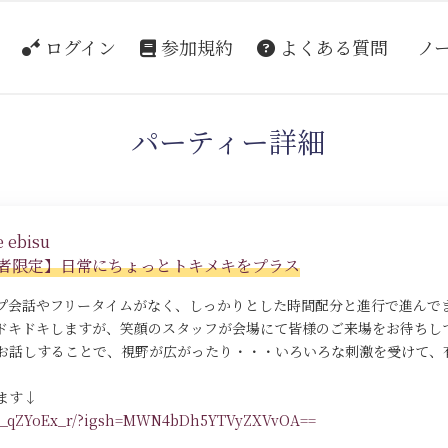
ログイン
参加規約
よくある質問
ノ
パーティー詳細
 ebisu
心既婚者限定】日常にちょっとトキメキをプラス
プ会話やフリータイムがなく、しっかりとした時間配分と進行で進んで
ドキドキしますが、笑顔のスタッフが会場にて皆様のご来場をお待ちし
お話しすることで、視野が広がったり・・・いろいろな刺激を受けて、
ます↓
/DR_qZYoEx_r/?igsh=MWN4bDh5YTVyZXVvOA==