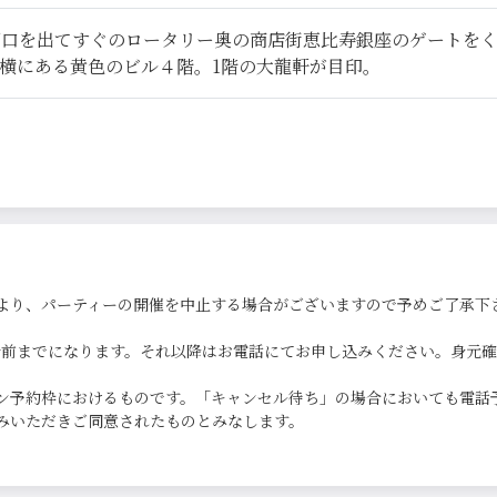
西口を出てすぐのロータリー奥の商店街恵比寿銀座のゲートを
横にある黄色のビル４階。1階の大龍軒が目印。
より、パーティーの開催を中止する場合がございますので予めご了承下
0分前までになります。それ以降はお電話にてお申し込みください。身元
ン予約枠におけるものです。「キャンセル待ち」の場合においても電話
みいただきご同意されたものとみなします。