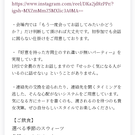
https://www.instagram.com/reel/DKa2jd8zPPr/?
igsh=MXZmMmZ5MXlic3A0MA==
・会場内では「もう一度会ってお話してみたいかどう
か？」だけ判断して頂ければ大丈夫です。初参加でも会話
に困らない仕掛けをご用意しております。
・『好意を持った方同士のすれ違いが無いパーティー』を
実現しています。
1対1で全員の方とお話しますので『せっかく気になる人が
いるのに話せない』ということがありません。
・連絡先の交換を迫られたり、連絡先を聞くタイミングを
逃した、そんな心配がないシステムをご用意しています。
気になる方にカードを書くのも、渡されるのを待つのも貴
女次第。ぜひ自分らしいスタイルでお楽しみください。
【ご飲食】
選べる季節のスウィーツ