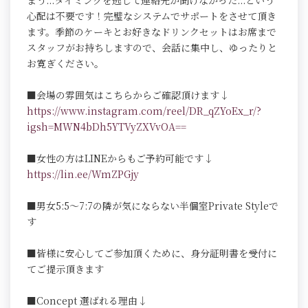
まう...タイミングを逃して連絡先が聞けなかった...という
心配は不要です！完璧なシステムでサポートをさせて頂き
ます。季節のケーキとお好きなドリンクセットはお席まで
スタッフがお持ちしますので、会話に集中し、ゆったりと
お寛ぎください。
■会場の雰囲気はこちらからご確認頂けます↓
https://www.instagram.com/reel/DR_qZYoEx_r/?
igsh=MWN4bDh5YTVyZXVvOA==
■女性の方はLINEからもご予約可能です↓
https://lin.ee/WmZPGjy
■男女5:5～7:7の隣が気にならない半個室Private Styleで
す
■皆様に安心してご参加頂くために、身分証明書を受付に
てご提示頂きます
■Concept 選ばれる理由↓