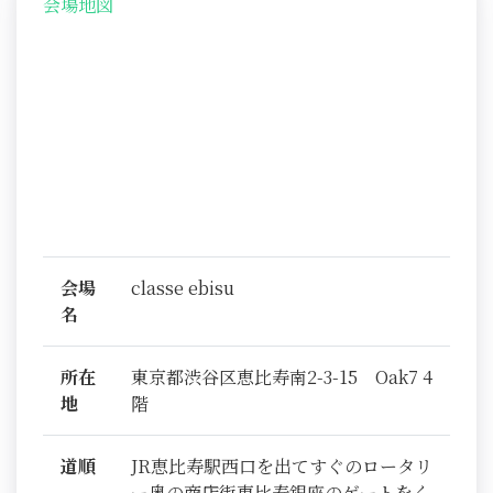
会場地図
会場
classe ebisu
名
所在
東京都渋谷区恵比寿南2-3-15 Oak7 4
地
階
道順
JR恵比寿駅西口を出てすぐのロータリ
ー奥の商店街恵比寿銀座のゲートをく