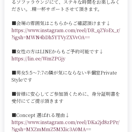
るソファラウンジにて、ステキな時間をお楽しみく
ださい。.精一杯サポートさせて頂きます。
■会場の雰囲気はこちらからご確認頂けます↓
https://www.instagram.com/reel/DR_qZYoEx_r/
?igsh=MWN4bDh5YTVyZXVvOA==
■女性の方はLINEからもご予約可能です↓
https://lin.ee/WmZPGjy
■男女5:5～7:7の隣が気にならない半個室Private
Styleです
■皆様に安心してご参加頂くために、身分証明書を
受付にてご提示頂きます
■Concept 選ばれる理由↓
https://www.instagram.com/reel/DKa2jd8zPPr/
?igsh=MXZmMmZ5MXlic3A0MA=
=