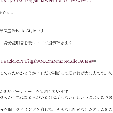
eel/DR_qZYoEx_r/?igsh=MWN4bDh5YTVyZXVvOA==
能です↓
Private Styleです
、身分証明書を受付にてご提示頂きます
eel/DKa2jd8zPPr/?igsh=MXZmMmZ5MXlic3A0MA=
=
してみたいかどうか？」だけ判断して頂ければ大丈夫です。初
が無いパーティー』を実現しています。
『せっかく気になる人がいるのに話せない』ということがあり
先を聞くタイミングを逃した、そんな心配がないシステムをご