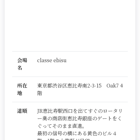
会場
classe ebisu
名
所在
東京都渋谷区恵比寿南2-3-15 Oak7 4
地
階
道順
JR恵比寿駅西口を出てすぐのロータリ
ー奥の商店街恵比寿銀座のゲートをく
ぐってそのまま直進。
最初の信号の横にある黄色のビル４