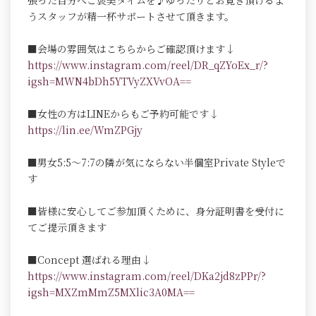
張った自分へご褒美タイムを♪ゆったりとお寛ぎ頂けるよ
うスタッフが精一杯サポートさせて頂きます。
■会場の雰囲気はこちらからご確認頂けます↓
https://www.instagram.com/reel/DR_qZYoEx_r/?
igsh=MWN4bDh5YTVyZXVvOA==
■女性の方はLINEからもご予約可能です↓
https://lin.ee/WmZPGjy
■男女5:5～7:7の隣が気にならない半個室Private Styleで
す
■皆様に安心してご参加頂くために、身分証明書を受付に
てご提示頂きます
■Concept 選ばれる理由↓
https://www.instagram.com/reel/DKa2jd8zPPr/?
igsh=MXZmMmZ5MXlic3A0MA==