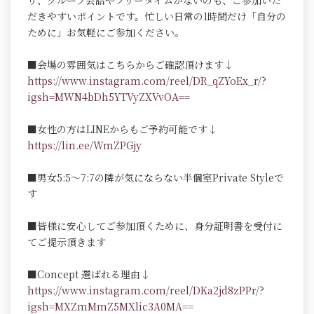
り、グループ会話やフリータイムがないのも、ご参加いた
だきやすいポイントです。忙しい日常の1時間だけ「自分の
ために」お気軽にご参加ください。
■会場の雰囲気はこちらからご確認頂けます↓
https://www.instagram.com/reel/DR_qZYoEx_r/?
igsh=MWN4bDh5YTVyZXVvOA==
■女性の方はLINEからもご予約可能です↓
https://lin.ee/WmZPGjy
■男女5:5～7:7の隣が気にならない半個室Private Styleで
す
■皆様に安心してご参加頂くために、身分証明書を受付に
てご提示頂きます
■Concept 選ばれる理由↓
https://www.instagram.com/reel/DKa2jd8zPPr/?
igsh=MXZmMmZ5MXlic3A0MA==