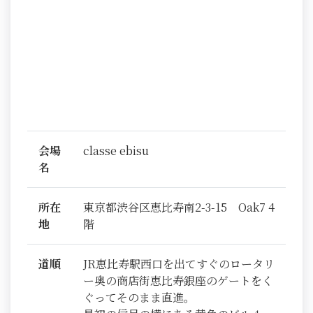
会場
classe ebisu
名
所在
東京都渋谷区恵比寿南2-3-15 Oak7 4
地
階
道順
JR恵比寿駅西口を出てすぐのロータリ
ー奥の商店街恵比寿銀座のゲートをく
ぐってそのまま直進。