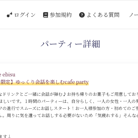
ログイン
参加規約
よくある質問
ノ
パーティー詳細
 ebisu
定】ゆっくり会話を楽しむcafe party
なドリンクとご一緒に会話が弾む♪お持ち帰りのお菓子もご用意してお
ほしいです。１時間のパーティーは、自分らしく、一人の女性・一人の
フの進行でスムーズにお話しスタート！お一人様参加の方・初めてのご
ん。周りに気を遣ってお話しする必要がないため「気疲れする」そんな
ます↓