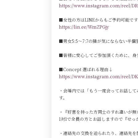
https://www.instagram.com/reel
■女性の方はLINEからもご予約可能で
https://lin.ee/WmZPGjy
■男女5:5～7:7の隣が気にならない半個室Pri
■皆様に安心してご参加頂くために、身
■Concept 選ばれる理由↓
https://www.instagram.com/reel
・会場内では「もう一度会ってお話して
す。
・『好意を持った方同士のすれ違いが無
1対1で全員の方とお話しますので『せ
・連絡先の交換を迫られたり、連絡先を