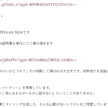
/DR_qZYoEx_r/?igsh=MWN4bDh5YTVyZXVvOA==
す↓
vate Styleです
分証明書を受付にてご提示頂きます
/DKa2jd8zPPr/?igsh=MXZmMmZ5MXlic3A0MA==
みたいかどうか？」だけ判断して頂ければ大丈夫です。初参加でも会話
いパーティー』を実現しています。
っかく気になる人がいるのに話せない』ということがありません。
聞くタイミングを逃した、そんな心配がないシステムをご用意していま