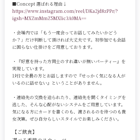
■Concept 選ばれる理由↓
https://www.instagram.com/reel/DKa2jd8zPPr/?
igsh=MXZmMmZ5MXlic3A0MA==
・会場内では「もう一度会ってお話してみたいかどう
か？」だけ判断して頂ければ大丈夫です。初参加でも会話
に困らない仕掛けをご用意しております。
・『好意を持った方同士のすれ違いが無いパーティー』を
実現しています。
1対1で全員の方とお話しますので『せっかく気になる人が
いるのに話せない』ということがありません。
・連絡先の交換を迫られたり、連絡先を聞くタイミングを
逃した、そんな心配がないシステムをご用意しています。
気になる方にカードを書くのも、渡されるのを待つのも貴
女次第。ぜひ自分らしいスタイルでお楽しみください。
【ご飲食】