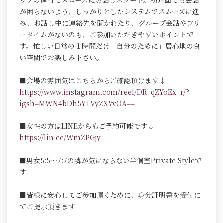
ッフの進行でスムーズにお話しスタート。初対面でも会話
が困らないよう、しっかりとしたシステムでスムーズに進
み、お話し中に連絡先を聞かれたり、グループ会話やフリ
ータイムがないのも、ご参加いただきやすいポイントで
す。忙しい日常の１時間だけ「自分のために」居心地の良
い空間でお楽しみ下さい。
■会場の雰囲気はこちらからご確認頂けます↓
https://www.instagram.com/reel/DR_qZYoEx_r/?
igsh=MWN4bDh5YTVyZXVvOA==
■女性の方はLINEからもご予約可能です↓
https://lin.ee/WmZPGjy
■男女5:5～7:7の隣が気にならない半個室Private Styleで
す
■皆様に安心してご参加頂くために、身分証明書を受付に
てご提示頂きます