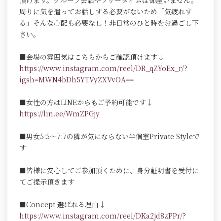
頂けます。グループ会話やフリータイムは御座いません。
周りに気を遣ってお話しする必要がないため「気疲れす
る」そんな心配も必要なし！非日常のひと時をお過ごし下
さい。
■会場の雰囲気はこちらからご確認頂けます↓
https://www.instagram.com/reel/DR_qZYoEx_r/?
igsh=MWN4bDh5YTVyZXVvOA==
■女性の方はLINEからもご予約可能です↓
https://lin.ee/WmZPGjy
■男女5:5～7:7の隣が気にならない半個室Private Styleで
す
■皆様に安心してご参加頂くために、身分証明書を受付に
てご提示頂きます
■Concept 選ばれる理由↓
https://www.instagram.com/reel/DKa2jd8zPPr/?