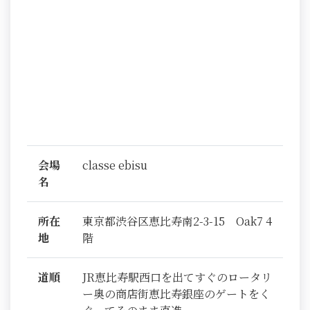
会場
classe ebisu
名
所在
東京都渋谷区恵比寿南2-3-15 Oak7 4
地
階
道順
JR恵比寿駅西口を出てすぐのロータリ
ー奥の商店街恵比寿銀座のゲートをく