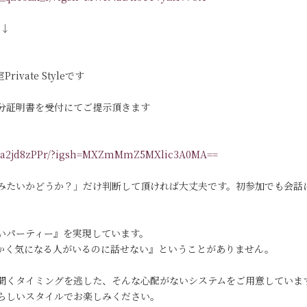
す↓
vate Styleです
分証明書を受付にてご提示頂きます
/DKa2jd8zPPr/?igsh=MXZmMmZ5MXlic3A0MA==
みたいかどうか？」だけ判断して頂ければ大丈夫です。初参加でも会話
いパーティー』を実現しています。
っかく気になる人がいるのに話せない』ということがありません。
聞くタイミングを逃した、そんな心配がないシステムをご用意していま
らしいスタイルでお楽しみください。