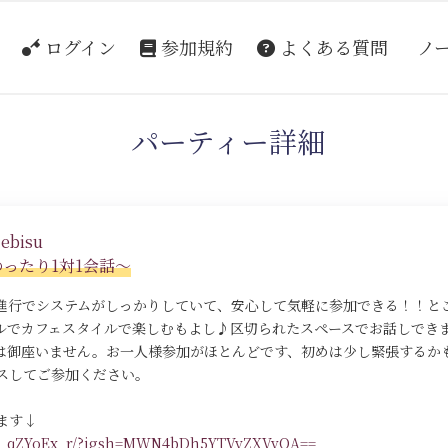
ログイン
参加規約
よくある質問
ノ
パーティー詳細
ebisu
ゆったり1対1会話～
進行でシステムがしっかりしていて、安心して気軽に参加できる！！と
ルでカフェスタイルで楽しむもよし♪区切られたスペースでお話しでき
は御座いません。お一人様参加がほとんどです、初めは少し緊張するか
スしてご参加ください。
ます↓
/DR_qZYoEx_r/?igsh=MWN4bDh5YTVyZXVvOA==