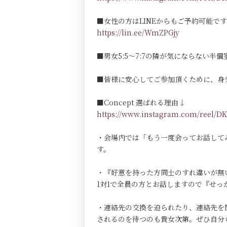
■女性の方はLINEからもご予約可能で
https://lin.ee/WmZPGjy
■男女5:5～7:7の隣が気にならない半個室Pri
■皆様に安心してご参加頂くために、身
■Concept 選ばれる理由↓
https://www.instagram.com/reel
・会場内では「もう一度会ってお話して
す。
・『好意を持った方同士のすれ違いが無
1対1で全員の方とお話しますので『せ
・連絡先の交換を迫られたり、連絡先を
されるのを待つのも貴女次第。ぜひ自分