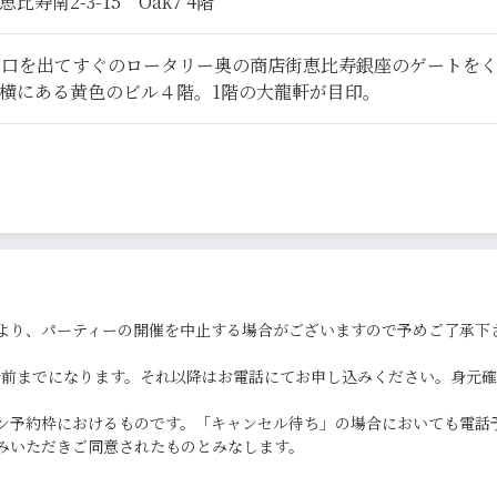
寿南2-3-15 Oak7 4階
西口を出てすぐのロータリー奥の商店街恵比寿銀座のゲートを
横にある黄色のビル４階。1階の大龍軒が目印。
より、パーティーの開催を中止する場合がございますので予めご了承下
0分前までになります。それ以降はお電話にてお申し込みください。身元
ン予約枠におけるものです。「キャンセル待ち」の場合においても電話
みいただきご同意されたものとみなします。