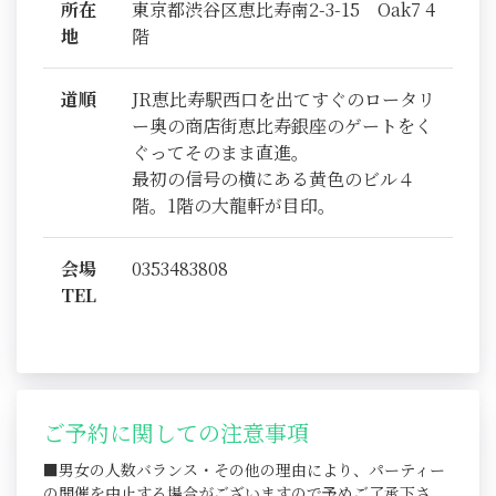
所在
東京都渋谷区恵比寿南2-3-15 Oak7 4
地
階
道順
JR恵比寿駅西口を出てすぐのロータリ
ー奥の商店街恵比寿銀座のゲートをく
ぐってそのまま直進。
最初の信号の横にある黄色のビル４
階。1階の大龍軒が目印。
会場
0353483808
TEL
ご予約に関しての注意事項
■男女の人数バランス・その他の理由により、パーティー
の開催を中止する場合がございますので予めご了承下さ