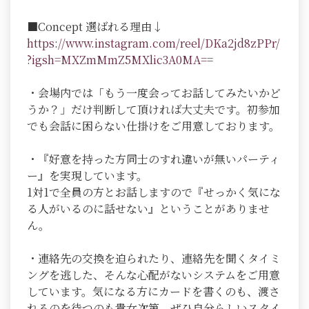
■Concept 選ばれる理由↓
https://www.instagram.com/reel/DKa2jd8zPPr/
?igsh=MXZmMmZ5MXlic3A0MA=
=
・会場内では「もう一度会ってお話してみたいかど
うか？」だけ判断して頂ければ大丈夫です。初参加
でも会話に困らない仕掛けをご用意しております。
・『好意を持った方同士のすれ違いが無いパーティ
ー』を実現しています。
1対1で全員の方とお話しますので『せっかく気にな
る人がいるのに話せない』ということがありませ
ん。
・連絡先の交換を迫られたり、連絡先を聞くタイミ
ングを逃した、そんな心配がないシステムをご用意
しています。気になる方にカードを書くのも、渡さ
れるのを待つのも貴女次第。ぜひ自分らしいスタイ