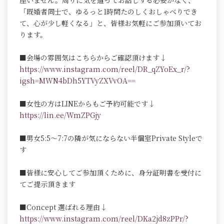
座いません。周りに気を遣ってお話しする必要がなく、
「既婚者同士で、ゆるっと1時間たのしくおしゃべりでき
て、心が少し軽くなる」と、皆様お気軽にご参加頂いてお
ります。
■会場の雰囲気はこちらからご確認頂けます↓
https://www.instagram.com/reel/DR_qZYoEx_r/?
igsh=MWN4bDh5YTVyZXVvOA==
■女性の方はLINEからもご予約可能です↓
https://lin.ee/WmZPGjy
■男女5:5～7:7の隣が気にならない半個室Private Styleで
す
■皆様に安心してご参加頂くために、身分証明書を受付に
てご提示頂きます
■Concept 選ばれる理由↓
https://www.instagram.com/reel/DKa2jd8zPPr/?