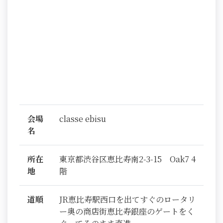
会場
classe ebisu
名
所在
東京都渋谷区恵比寿南2-3-15 Oak7 4
地
階
道順
JR恵比寿駅西口を出てすぐのロータリ
ー奥の商店街恵比寿銀座のゲートをく