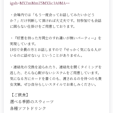
igsh=MXZmMmZ5MXlic3A0MA==
・会場内では「もう一度会ってお話してみたいかどう
か？」だけ判断して頂ければ大丈夫です。初参加でも会話
に困らない仕掛けをご用意しております。
・『好意を持った方同士のすれ違いが無いパーティー』を
実現しています。
1対1で全員の方とお話しますので『せっかく気になる人が
いるのに話せない』ということがありません。
・連絡先の交換を迫られたり、連絡先を聞くタイミングを
逃した、そんな心配がないシステムをご用意しています。
気になる方にカードを書くのも、渡されるのを待つのも貴
女次第。ぜひ自分らしいスタイルでお楽しみください。
【ご飲食】
選べる季節のスウィーツ
各種ソフトドリンク