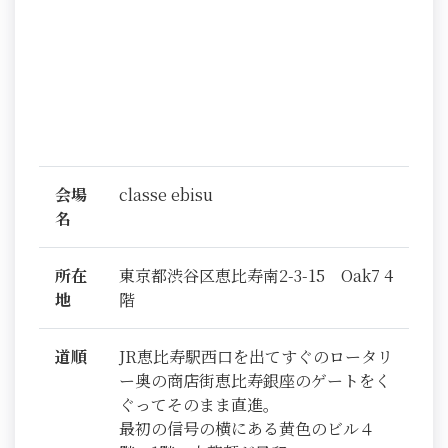
会場
classe ebisu
名
所在
東京都渋谷区恵比寿南2-3-15 Oak7 4
地
階
道順
JR恵比寿駅西口を出てすぐのロータリ
ー奥の商店街恵比寿銀座のゲートをく
ぐってそのまま直進。
最初の信号の横にある黄色のビル４