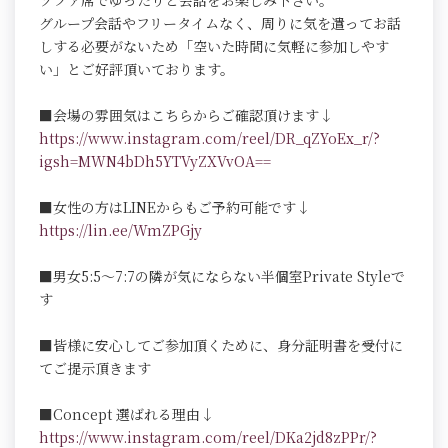
ソファ席でゆったりと会話をお楽しみ下さい。
グループ会話やフリータイムなく、周りに気を遣ってお話
しする必要がないため「空いた時間に気軽に参加しやす
い」とご好評頂いております。
■会場の雰囲気はこちらからご確認頂けます↓
https://www.instagram.com/reel/DR_qZYoEx_r/?
igsh=MWN4bDh5YTVyZXVvOA==
■女性の方はLINEからもご予約可能です↓
https://lin.ee/WmZPGjy
■男女5:5～7:7の隣が気にならない半個室Private Styleで
す
■皆様に安心してご参加頂くために、身分証明書を受付に
てご提示頂きます
■Concept 選ばれる理由↓
https://www.instagram.com/reel/DKa2jd8zPPr/?