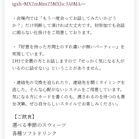
igsh=MXZmMmZ5MXlic3A0MA==
・会場内では「もう一度会ってお話してみたいかどう
か？」だけ判断して頂ければ大丈夫です。初参加でも会話
に困らない仕掛けをご用意しております。
・『好意を持った方同士のすれ違いが無いパーティー』を
実現しています。
1対1で全員の方とお話しますので『せっかく気になる人が
いるのに話せない』ということがありません。
・連絡先の交換を迫られたり、連絡先を聞くタイミングを
逃した、そんな心配がないシステムをご用意しています。
気になる方にカードを書くのも、渡されるのを待つのも貴
女次第。ぜひ自分らしいスタイルでお楽しみください。
【ご飲食】
選べる季節のスウィーツ
各種ソフトドリンク