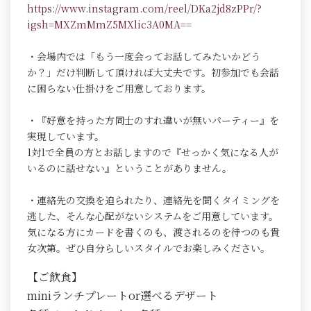
https://www.instagram.com/reel/DKa2jd8zPPr/?
igsh=MXZmMmZ5MXlic3A0MA==
・会場内では「もう一度会ってお話してみたいかどう
か？」だけ判断して頂ければ大丈夫です。初参加でも会話
に困らない仕掛けをご用意しております。
・『好意を持った方同士のすれ違いが無いパーティー』を
実現しています。
1対1で全員の方とお話しますので『せっかく気になる人が
いるのに話せない』ということがありません。
・連絡先の交換を迫られたり、連絡先を聞くタイミングを
逃した、そんな心配がないシステムをご用意しています。
気になる方にカードを書くのも、渡されるのを待つのも貴
女次第。ぜひ自分らしいスタイルでお楽しみください。
【ご飲食】
miniランチプレートor選べるデザート