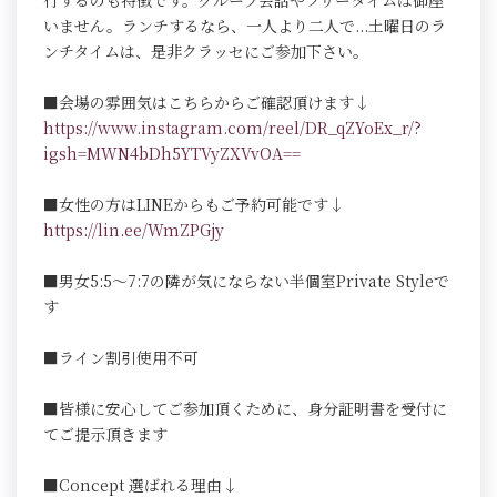
行するのも特徴です。グループ会話やフリータイムは御座
いません。ランチするなら、一人より二人で...土曜日のラ
ンチタイムは、是非クラッセにご参加下さい。
■会場の雰囲気はこちらからご確認頂けます↓
https://www.instagram.com/reel/DR_qZYoEx_r/?
igsh=MWN4bDh5YTVyZXVvOA==
■女性の方はLINEからもご予約可能です↓
https://lin.ee/WmZPGjy
■男女5:5～7:7の隣が気にならない半個室Private Styleで
す
■ライン割引使用不可
■皆様に安心してご参加頂くために、身分証明書を受付に
てご提示頂きます
■Concept 選ばれる理由↓