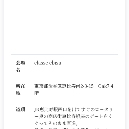
会場
classe ebisu
名
所在
東京都渋谷区恵比寿南2-3-15 Oak7 4
地
階
道順
JR恵比寿駅西口を出てすぐのロータリ
ー奥の商店街恵比寿銀座のゲートをく
ぐってそのまま直進。