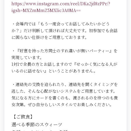
https://www.instagram.com/reel/DKa2jd8zPPr/?
igsh=MXZmMmZ5MXlic3A0MA==
・会場内では「もう一度会ってお話してみたいかどう
か？」だけ判断して頂ければ大丈夫です。初参加でも会話
に困らない仕掛けをご用意しております。
・『好意を持った方同士のすれ違いが無いパーティー』を
実現しています。
1対1で全員の方とお話しますので『せっかく気になる人が
いるのに話せない』ということがありません。
・連絡先の交換を迫られたり、連絡先を聞くタイミングを
逃した、そんな心配がないシステムをご用意しています。
気になる方にカードを書くのも、渡されるのを待つのも貴
女次第。ぜひ自分らしいスタイルでお楽しみください。
【ご飲食】
選べる季節のスウィーツ