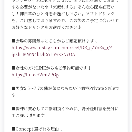
やフリータイムは御座いません。周りに気を遣ってお話し
する必要がないため「気疲れする」そんな心配も必要な
し！非日常のひと時をお過ごし下さい。ソフトドリンク
も、ご用意しておりますので、この後のご予定に合わせて
お好きなドリンクをお選びください♪
■会場の雰囲気はこちらからご確認頂けます↓
https://www.instagram.com/reel/DR_qZYoEx_r/?
igsh=MWN4bDh5YTVyZXVvOA==
■女性の方はLINEからもご予約可能です↓
https://lin.ee/WmZPGjy
■男女5:5～7:7の隣が気にならない半個室Private Styleで
す
■皆様に安心してご参加頂くために、身分証明書を受付に
てご提示頂きます
■Concept 選ばれる理由↓