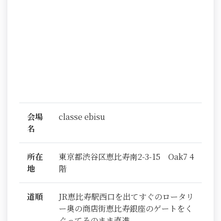
会場
classe ebisu
名
所在
東京都渋谷区恵比寿南2-3-15 Oak7 4
地
階
道順
JR恵比寿駅西口を出てすぐのロータリ
ー奥の商店街恵比寿銀座のゲートをく
ぐってそのまま直進。