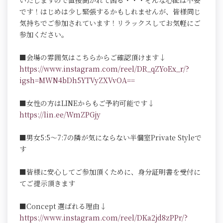
いたしますので直接聞かれて困る・・・そんな心配は不要
です！はじめは少し緊張するかもしれませんが、皆様同じ
気持ちでご参加されています！リラックスしてお気軽にご
参加ください。
■会場の雰囲気はこちらからご確認頂けます↓
https://www.instagram.com/reel/DR_qZYoEx_r/?
igsh=MWN4bDh5YTVyZXVvOA==
■女性の方はLINEからもご予約可能です↓
https://lin.ee/WmZPGjy
■男女5:5～7:7の隣が気にならない半個室Private Styleで
す
■皆様に安心してご参加頂くために、身分証明書を受付に
てご提示頂きます
■Concept 選ばれる理由↓
https://www.instagram.com/reel/DKa2jd8zPPr/?