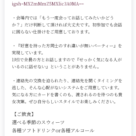
igsh=MXZmMmZ5MXlic3A0MA==
・会場内では「もう一度会ってお話してみたいかどう
か？」だけ判断して頂ければ大丈夫です。初参加でも会話
に困らない仕掛けをご用意しております。
・『好意を持った方同士のすれ違いが無いパーティー』を
実現しています。
1対1で全員の方とお話しますので『せっかく気になる人が
いるのに話せない』ということがありません。
・連絡先の交換を迫られたり、連絡先を聞くタイミングを
逃した、そんな心配がないシステムをご用意しています。
気になる方にカードを書くのも、渡されるのを待つのも貴
女次第。ぜひ自分らしいスタイルでお楽しみください。
【ご飲食】
選べる季節のスウィーツ
各種ソフトドリンクor各種アルコール