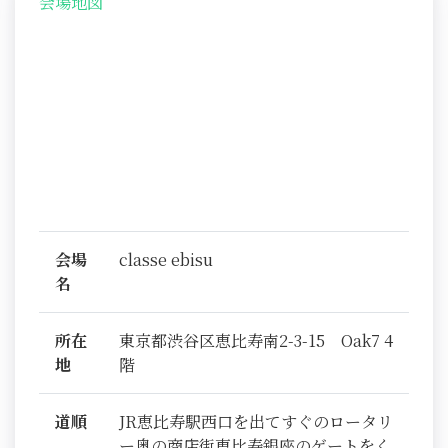
会場地図
会場
classe ebisu
名
所在
東京都渋谷区恵比寿南2-3-15 Oak7 4
地
階
道順
JR恵比寿駅西口を出てすぐのロータリ
ー奥の商店街恵比寿銀座のゲートをく