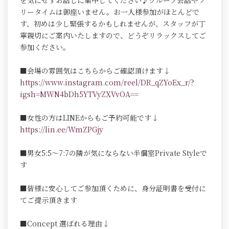
を気にせずお話しに集中してください♪グループ会話やフ
リータイムは御座いません。お一人様参加がほとんどで
す、初めは少し緊張するかもしれませんが、スタッフが丁
寧親切にご案内いたしますので、どうぞリラックスしてご
参加ください。
■会場の雰囲気はこちらからご確認頂けます↓
https://www.instagram.com/reel/DR_qZYoEx_r/?
igsh=MWN4bDh5YTVyZXVvOA==
■女性の方はLINEからもご予約可能です↓
https://lin.ee/WmZPGjy
■男女5:5～7:7の隣が気にならない半個室Private Styleで
す
■皆様に安心してご参加頂くために、身分証明書を受付に
てご提示頂きます
■Concept 選ばれる理由↓