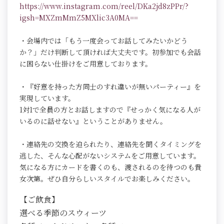
https://www.instagram.com/reel/DKa2jd8zPPr/?
igsh=MXZmMmZ5MXlic3A0MA==
・会場内では「もう一度会ってお話してみたいかどう
か？」だけ判断して頂ければ大丈夫です。初参加でも会話
に困らない仕掛けをご用意しております。
・『好意を持った方同士のすれ違いが無いパーティー』を
実現しています。
1対1で全員の方とお話しますので『せっかく気になる人が
いるのに話せない』ということがありません。
・連絡先の交換を迫られたり、連絡先を聞くタイミングを
逃した、そんな心配がないシステムをご用意しています。
気になる方にカードを書くのも、渡されるのを待つのも貴
女次第。ぜひ自分らしいスタイルでお楽しみください。
【ご飲食】
選べる季節のスウィーツ