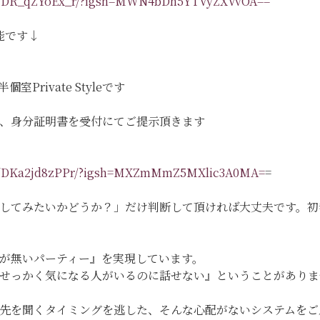
eel/DR_qZYoEx_r/?igsh=MWN4bDh5YTVyZXVvOA==
能です↓
Private Styleです
、身分証明書を受付にてご提示頂きます
eel/DKa2jd8zPPr/?igsh=MXZmMmZ5MXlic3A0MA=
=
してみたいかどうか？」だけ判断して頂ければ大丈夫です。初
が無いパーティー』を実現しています。
『せっかく気になる人がいるのに話せない』ということがあり
先を聞くタイミングを逃した、そんな心配がないシステムをご