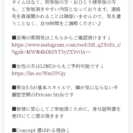
タイムはなく、初参加の方・おひとり様参加の方
も、ご参加頂きやすい内容となっております。連絡
先を直接聞かれることは御座いませんので、気を遣
うことなく、自分時間をご満喫ください♪
■会場の雰囲気はこちらからご確認頂けます↓
https://www.instagram.com/reel/DR_qZYoEx_r/
?igsh=MWN4bDh5YTVyZXVvOA==
■女性の方はLINEからもご予約可能です↓
https://lin.ee/WmZPGjy
■男女5:5が基本スタイルで、隣が気にならない半
個室空間のPrivate Styleです
■皆様に安心してご参加頂くために、身分証明書を
受付にてご提示頂きます
■Concept 選ばれる理由↓