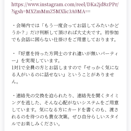
https://www.instagram.com/reel/DKa2jd8zPPr/
?igsh=MXZmMmZ5MXlic3A0MA=
=
・会場内では「もう一度会ってお話してみたいかど
うか？」だけ判断して頂ければ大丈夫です。初参加
でも会話に困らない仕掛けをご用意しております。
・『好意を持った方同士のすれ違いが無いパーティ
ー』を実現しています。
1対1で全員の方とお話しますので『せっかく気にな
る人がいるのに話せない』ということがありませ
ん。
・連絡先の交換を迫られたり、連絡先を聞くタイミ
ングを逃した、そんな心配がないシステムをご用意
しています。気になる方にカードを書くのも、渡さ
れるのを待つのも貴女次第。ぜひ自分らしいスタイ
ルでお楽しみください。