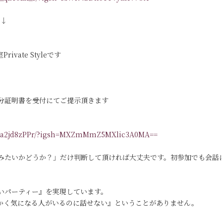
す↓
vate Styleです
分証明書を受付にてご提示頂きます
/DKa2jd8zPPr/?igsh=MXZmMmZ5MXlic3A0MA==
みたいかどうか？」だけ判断して頂ければ大丈夫です。初参加でも会話
いパーティー』を実現しています。
っかく気になる人がいるのに話せない』ということがありません。