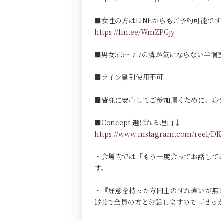
■女性の方はLINEからもご予約可能で
https://lin.ee/WmZPGjy
■男女5:5～7:7の隣が気にならない半個室Pri
■ライン割引使用不可
■皆様に安心してご参加頂くために、身
■Concept 選ばれる理由↓
https://www.instagram.com/reel
・会場内では「もう一度会ってお話して
す。
・『好意を持った方同士のすれ違いが無
1対1で全員の方とお話しますので『せ