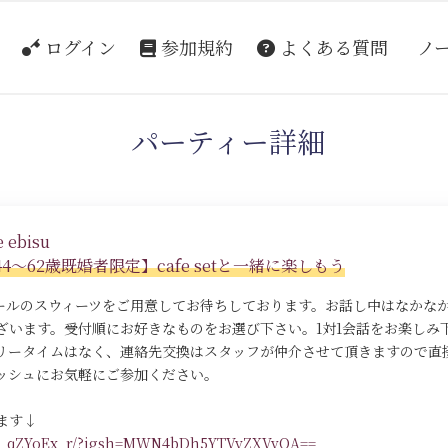
ログイン
参加規約
よくある質問
ノ
パーティー詳細
 ebisu
s set☆44～62歳既婚者限定】cafe setと一緒に楽しもう
ールのスウィーツをご用意してお待ちしております。お話し中はなかな
ざいます。受付順にお好きなものをお選び下さい。1対1会話をお楽しみ
リータイムはなく、連絡先交換はスタッフが仲介させて頂きますので直
ッシュにお気軽にご参加ください。
ます↓
/DR_qZYoEx_r/?igsh=MWN4bDh5YTVyZXVvOA==