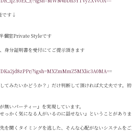
eel/DR_qZYoEx_r/?igsh=MWN4bDh5YTVyZXVvOA==
能です↓
Private Styleです
、身分証明書を受付にてご提示頂きます
eel/DKa2jd8zPPr/?igsh=MXZmMmZ5MXlic3A0MA=
=
してみたいかどうか？」だけ判断して頂ければ大丈夫です。初
が無いパーティー』を実現しています。
『せっかく気になる人がいるのに話せない』ということがあり
先を聞くタイミングを逃した、そんな心配がないシステムをご