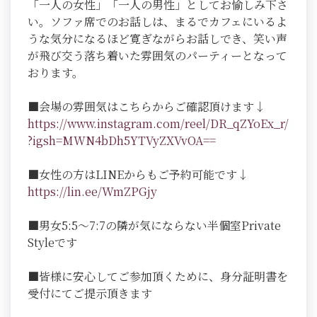
「一人の女性」「一人の男性」としてお愉しみ下さ
い。ソファ席でのお話しは、まるでカフェにいるよ
うな気分になるほど寛ぎながらお話しでき、笑い声
が飛び交う落ち着いた雰囲気のパーティーとなって
おります。
■会場の雰囲気はこちらからご確認頂けます↓
https://www.instagram.com/reel/DR_qZYoEx_r/
?igsh=MWN4bDh5YTVyZXVvOA==
■女性の方はLINEからもご予約可能です↓
https://lin.ee/WmZPGjy
■男女5:5～7:7の隣が気にならない半個室Private
Styleです
■皆様に安心してご参加頂くために、身分証明書を
受付にてご提示頂きます