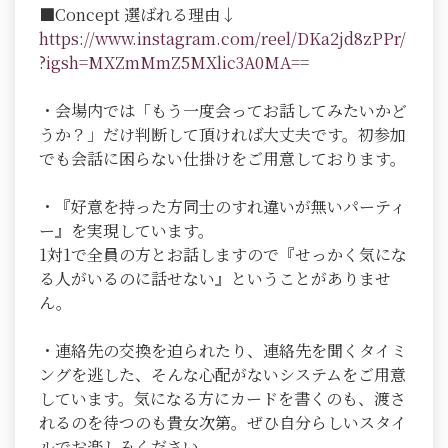
■Concept 選ばれる理由↓
https://www.instagram.com/reel/DKa2jd8zPPr/
?igsh=MXZmMmZ5MXlic3A0MA=
=
・会場内では「もう一度会ってお話してみたいかど
うか？」だけ判断して頂ければ大丈夫です。初参加
でも会話に困らない仕掛けをご用意しております。
・『好意を持った方同士のすれ違いが無いパーティ
ー』を実現しています。
1対1で全員の方とお話しますので『せっかく気にな
る人がいるのに話せない』ということがありませ
ん。
・連絡先の交換を迫られたり、連絡先を聞くタイミ
ングを逃した、そんな心配がないシステムをご用意
しています。気になる方にカードを書くのも、渡さ
れるのを待つのも貴女次第。ぜひ自分らしいスタイ
ルでお楽しみください。