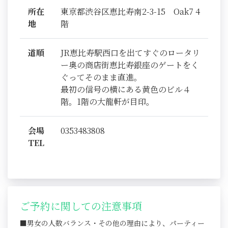
所在
東京都渋谷区恵比寿南2-3-15 Oak7 4
地
階
道順
JR恵比寿駅西口を出てすぐのロータリ
ー奥の商店街恵比寿銀座のゲートをく
ぐってそのまま直進。
最初の信号の横にある黄色のビル４
階。1階の大龍軒が目印。
会場
0353483808
TEL
ご予約に関しての注意事項
■男女の人数バランス・その他の理由により、パーティー