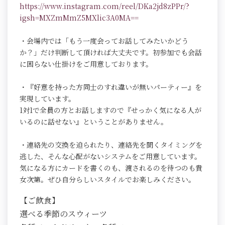
https://www.instagram.com/reel/DKa2jd8zPPr/?
igsh=MXZmMmZ5MXlic3A0MA==
・会場内では「もう一度会ってお話してみたいかどう
か？」だけ判断して頂ければ大丈夫です。初参加でも会話
に困らない仕掛けをご用意しております。
・『好意を持った方同士のすれ違いが無いパーティー』を
実現しています。
1対1で全員の方とお話しますので『せっかく気になる人が
いるのに話せない』ということがありません。
・連絡先の交換を迫られたり、連絡先を聞くタイミングを
逃した、そんな心配がないシステムをご用意しています。
気になる方にカードを書くのも、渡されるのを待つのも貴
女次第。ぜひ自分らしいスタイルでお楽しみください。
【ご飲食】
選べる季節のスウィーツ