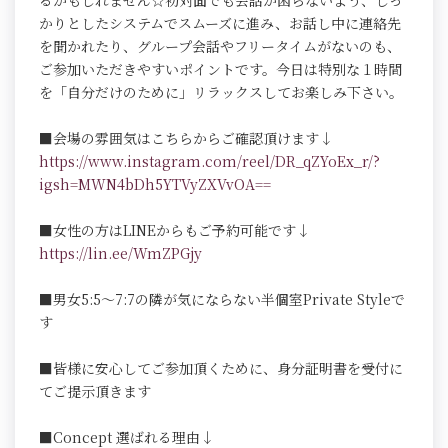
るかもしれません☆初対面でも会話が困らないよう、しっ
かりとしたシステムでスムーズに進み、お話し中に連絡先
を聞かれたり、グループ会話やフリータイムがないのも、
ご参加いただきやすいポイントです。今日は特別な１時間
を「自分だけのために」リラックスしてお楽しみ下さい。
■会場の雰囲気はこちらからご確認頂けます↓
https://www.instagram.com/reel/DR_qZYoEx_r/?
igsh=MWN4bDh5YTVyZXVvOA==
■女性の方はLINEからもご予約可能です↓
https://lin.ee/WmZPGjy
■男女5:5～7:7の隣が気にならない半個室Private Styleで
す
■皆様に安心してご参加頂くために、身分証明書を受付に
てご提示頂きます
■Concept 選ばれる理由↓