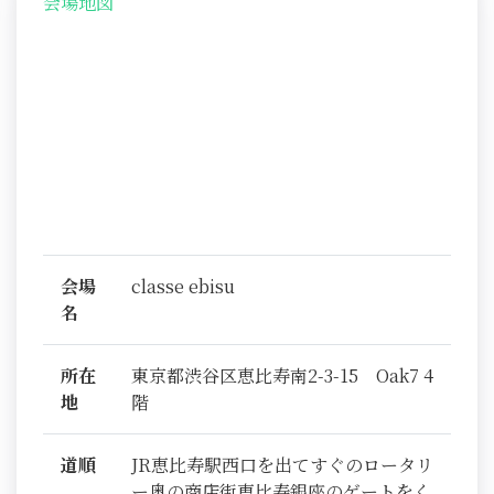
会場地図
会場
classe ebisu
名
所在
東京都渋谷区恵比寿南2-3-15 Oak7 4
地
階
道順
JR恵比寿駅西口を出てすぐのロータリ
ー奥の商店街恵比寿銀座のゲートをく