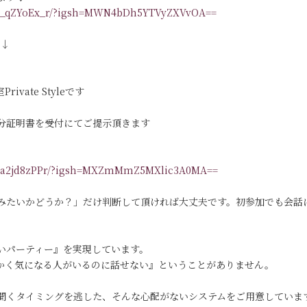
/DR_qZYoEx_r/?igsh=MWN4bDh5YTVyZXVvOA==
す↓
vate Styleです
分証明書を受付にてご提示頂きます
/DKa2jd8zPPr/?igsh=MXZmMmZ5MXlic3A0MA==
みたいかどうか？」だけ判断して頂ければ大丈夫です。初参加でも会話
いパーティー』を実現しています。
っかく気になる人がいるのに話せない』ということがありません。
聞くタイミングを逃した、そんな心配がないシステムをご用意していま