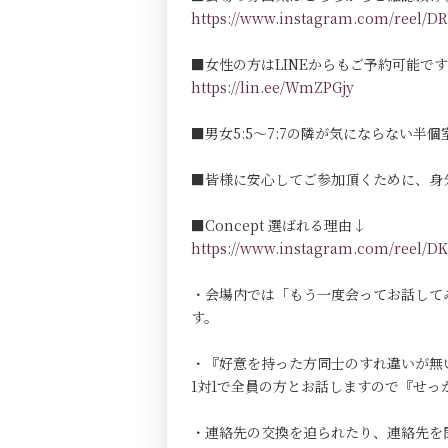
https://www.instagram.com/reel
■女性の方はLINEからもご予約可能で
https://lin.ee/WmZPGjy
■男女5:5～7:7の隣が気にならない半個室Pri
■皆様に安心してご参加頂くために、身
■Concept 選ばれる理由↓
https://www.instagram.com/reel
・会場内では「もう一度会ってお話して
す。
・『好意を持った方同士のすれ違いが無
1対1で全員の方とお話しますので『せ
・連絡先の交換を迫られたり、連絡先を