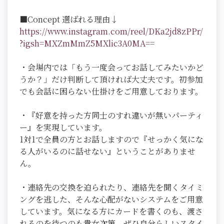
■Concept 選ばれる理由↓
https://www.instagram.com/reel/DKa2jd8zPPr/
?igsh=MXZmMmZ5MXlic3A0MA=
=
・会場内では「もう一度会ってお話してみたいかど
うか？」だけ判断して頂ければ大丈夫です。初参加
でも会話に困らない仕掛けをご用意しております。
・『好意を持った方同士のすれ違いが無いパーティ
ー』を実現しています。
1対1で全員の方とお話しますので『せっかく気にな
る人がいるのに話せない』ということがありませ
ん。
・連絡先の交換を迫られたり、連絡先を聞くタイミ
ングを逃した、そんな心配がないシステムをご用意
しています。気になる方にカードを書くのも、渡さ
れるのを待つのも貴女次第。ぜひ自分らしいスタイ