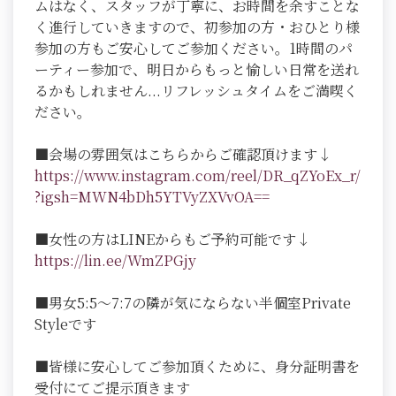
ムはなく、スタッフが丁寧に、お時間を余すことな
く進行していきますので、初参加の方・おひとり様
参加の方もご安心してご参加ください。1時間のパ
ーティー参加で、明日からもっと愉しい日常を送れ
るかもしれません...リフレッシュタイムをご満喫く
ださい。
■会場の雰囲気はこちらからご確認頂けます↓
https://www.instagram.com/reel/DR_qZYoEx_r/
?igsh=MWN4bDh5YTVyZXVvOA==
■女性の方はLINEからもご予約可能です↓
https://lin.ee/WmZPGjy
■男女5:5～7:7の隣が気にならない半個室Private
Styleです
■皆様に安心してご参加頂くために、身分証明書を
受付にてご提示頂きます