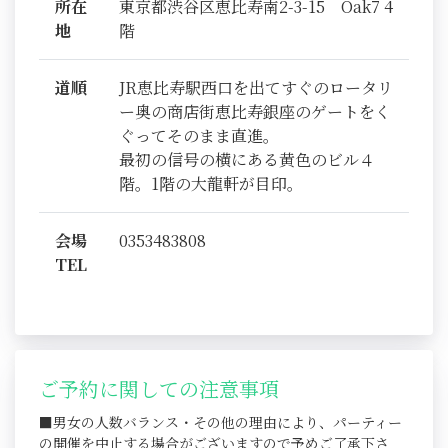
所在
東京都渋谷区恵比寿南2-3-15 Oak7 4
地
階
道順
JR恵比寿駅西口を出てすぐのロータリ
ー奥の商店街恵比寿銀座のゲートをく
ぐってそのまま直進。
最初の信号の横にある黄色のビル４
階。1階の大龍軒が目印。
会場
0353483808
TEL
ご予約に関しての注意事項
■男女の人数バランス・その他の理由により、パーティー
の開催を中止する場合がございますので予めご了承下さ