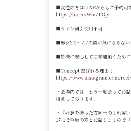
■女性の方はLINEからもご予約可
https://lin.ee/WmZPGjy
■ライン割引使用不可
■男女5:5～7:7の隣が気にならない半個室
■皆様に安心してご参加頂くために
■Concept 選ばれる理由↓
https://www.instagram.com/r
・会場内では「もう一度会ってお話
用意しております。
・『好意を持った方同士のすれ違い
1対1で全員の方とお話しますので