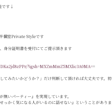
能です↓
Private Styleです
、身分証明書を受付にてご提示頂きます
eel/DKa2jd8zPPr/?igsh=MXZmMmZ5MXlic3A0MA=
=
してみたいかどうか？」だけ判断して頂ければ大丈夫です。初
が無いパーティー』を実現しています。
『せっかく気になる人がいるのに話せない』ということがあり