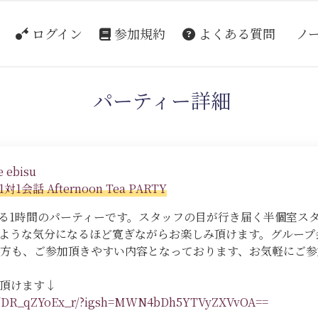
ログイン
参加規約
よくある質問
ノ
パーティー詳細
 ebisu
 Afternoon Tea PARTY
る1時間のパーティーです。スタッフの目が行き届く半個室ス
ような気分になるほど寛ぎながらお楽しみ頂けます。グループ
方も、ご参加頂きやすい内容となっております、お気軽にご参
頂けます↓
eel/DR_qZYoEx_r/?igsh=MWN4bDh5YTVyZXVvOA==