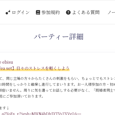
ログイン
参加規約
よくある質問
ノ
パーティー詳細
 ebisu
n Tea set】日々のストレスを軽くしよう
て、同じ立場の方々からたくさんの刺激をもらい、ちょっとでもストレ
お時間をしっかりと確保し進行してまいります。お一人様参加の方・初
御座いません。周りに気を遣ってお話しする必要がなく、「既婚者同士
軽にご参加頂いております。
ます↓
/DR_qZYoEx_r/?igsh=MWN4bDh5YTVyZXVvOA==