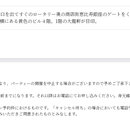
西口を出てすぐのロータリー奥の商店街恵比寿銀座のゲートを
横にある黄色のビル４階。1階の大龍軒が目印。
より、パーティーの開催を中止する場合がございますので予めご了承下
0分前までになります。それ以降はお電話にてお申し込みください。身元
ン予約枠におけるものです。「キャンセル待ち」の場合においても電話
みいただきご同意されたものとみなします。