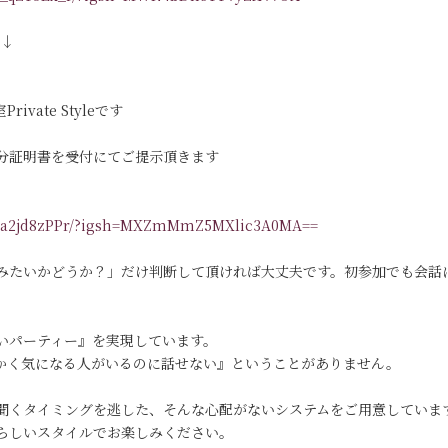
す↓
vate Styleです
分証明書を受付にてご提示頂きます
/DKa2jd8zPPr/?igsh=MXZmMmZ5MXlic3A0MA==
みたいかどうか？」だけ判断して頂ければ大丈夫です。初参加でも会話
いパーティー』を実現しています。
っかく気になる人がいるのに話せない』ということがありません。
聞くタイミングを逃した、そんな心配がないシステムをご用意していま
らしいスタイルでお楽しみください。