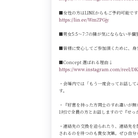
■女性の方はLINEからもご予約可能で
https://lin.ee/WmZPGjy
■男女5:5～7:7の隣が気にならない半個室Pri
■皆様に安心してご参加頂くために、身
■Concept 選ばれる理由↓
https://www.instagram.com/reel
・会場内では「もう一度会ってお話して
す。
・『好意を持った方同士のすれ違いが無
1対1で全員の方とお話しますので『せ
・連絡先の交換を迫られたり、連絡先を
されるのを待つのも貴女次第。ぜひ自分