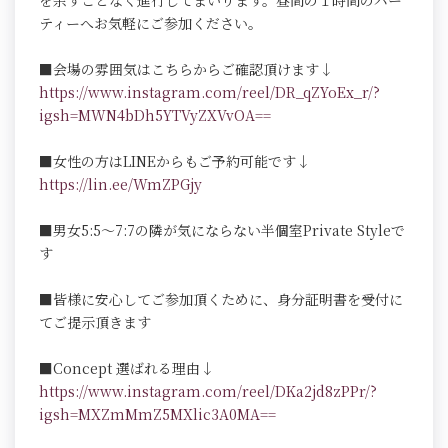
を余すことなく進行してまいります。昼間の１時間のパー
ティーへお気軽にご参加ください。
■会場の雰囲気はこちらからご確認頂けます↓
https://www.instagram.com/reel/DR_qZYoEx_r/?
igsh=MWN4bDh5YTVyZXVvOA==
■女性の方はLINEからもご予約可能です↓
https://lin.ee/WmZPGjy
■男女5:5～7:7の隣が気にならない半個室Private Styleで
す
■皆様に安心してご参加頂くために、身分証明書を受付に
てご提示頂きます
■Concept 選ばれる理由↓
https://www.instagram.com/reel/DKa2jd8zPPr/?
igsh=MXZmMmZ5MXlic3A0MA==