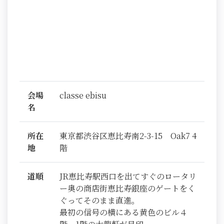
会場
classe ebisu
名
所在
東京都渋谷区恵比寿南2-3-15 Oak7 4
地
階
道順
JR恵比寿駅西口を出てすぐのロータリ
ー奥の商店街恵比寿銀座のゲートをく
ぐってそのまま直進。
最初の信号の横にある黄色のビル４