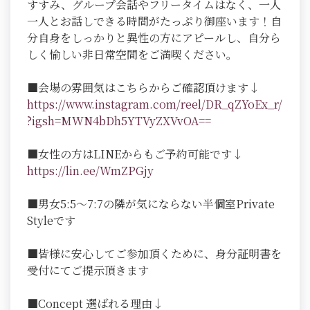
すすみ、グループ会話やフリータイムはなく、一人
一人とお話しできる時間がたっぷり御座います！自
分自身をしっかりと異性の方にアピールし、自分ら
しく愉しい非日常空間をご満喫ください。
■会場の雰囲気はこちらからご確認頂けます↓
https://www.instagram.com/reel/DR_qZYoEx_r/
?igsh=MWN4bDh5YTVyZXVvOA==
■女性の方はLINEからもご予約可能です↓
https://lin.ee/WmZPGjy
■男女5:5～7:7の隣が気にならない半個室Private
Styleです
■皆様に安心してご参加頂くために、身分証明書を
受付にてご提示頂きます
■Concept 選ばれる理由↓