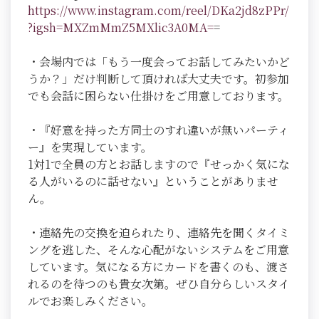
https://www.instagram.com/reel/DKa2jd8zPPr/
?igsh=MXZmMmZ5MXlic3A0MA=
=
・会場内では「もう一度会ってお話してみたいかど
うか？」だけ判断して頂ければ大丈夫です。初参加
でも会話に困らない仕掛けをご用意しております。
・『好意を持った方同士のすれ違いが無いパーティ
ー』を実現しています。
1対1で全員の方とお話しますので『せっかく気にな
る人がいるのに話せない』ということがありませ
ん。
・連絡先の交換を迫られたり、連絡先を聞くタイミ
ングを逃した、そんな心配がないシステムをご用意
しています。気になる方にカードを書くのも、渡さ
れるのを待つのも貴女次第。ぜひ自分らしいスタイ
ルでお楽しみください。