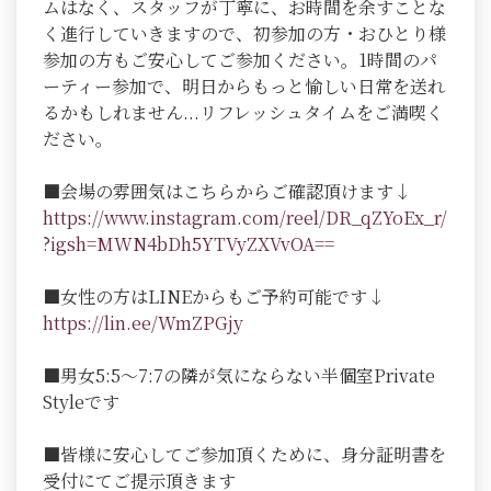
ムはなく、スタッフが丁寧に、お時間を余すことな
く進行していきますので、初参加の方・おひとり様
参加の方もご安心してご参加ください。1時間のパ
ーティー参加で、明日からもっと愉しい日常を送れ
るかもしれません...リフレッシュタイムをご満喫く
ださい。
■会場の雰囲気はこちらからご確認頂けます↓
https://www.instagram.com/reel/DR_qZYoEx_r/
?igsh=MWN4bDh5YTVyZXVvOA==
■女性の方はLINEからもご予約可能です↓
https://lin.ee/WmZPGjy
■男女5:5～7:7の隣が気にならない半個室Private
Styleです
■皆様に安心してご参加頂くために、身分証明書を
受付にてご提示頂きます