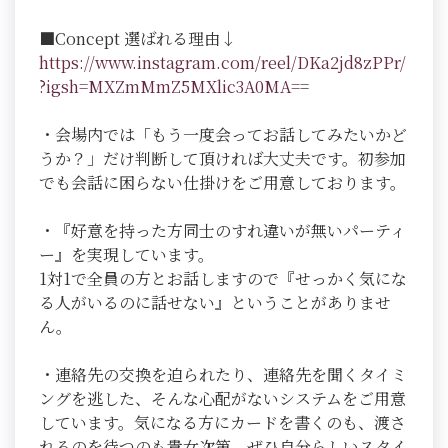
■Concept 選ばれる理由↓
https://www.instagram.com/reel/DKa2jd8zPPr/
?igsh=MXZmMmZ5MXlic3A0MA=
=
・会場内では「もう一度会ってお話してみたいかど
うか？」だけ判断して頂ければ大丈夫です。初参加
でも会話に困らない仕掛けをご用意しております。
・『好意を持った方同士のすれ違いが無いパーティ
ー』を実現しています。
1対1で全員の方とお話しますので『せっかく気にな
る人がいるのに話せない』ということがありませ
ん。
・連絡先の交換を迫られたり、連絡先を聞くタイミ
ングを逃した、そんな心配がないシステムをご用意
しています。気になる方にカードを書くのも、渡さ
れるのを待つのも貴女次第。ぜひ自分らしいスタイ