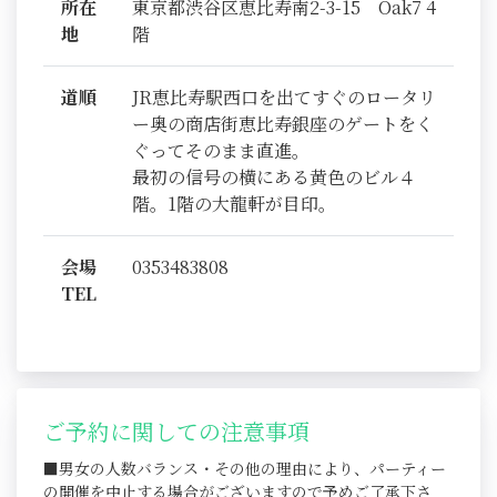
所在
東京都渋谷区恵比寿南2-3-15 Oak7 4
地
階
道順
JR恵比寿駅西口を出てすぐのロータリ
ー奥の商店街恵比寿銀座のゲートをく
ぐってそのまま直進。
最初の信号の横にある黄色のビル４
階。1階の大龍軒が目印。
会場
0353483808
TEL
ご予約に関しての注意事項
■男女の人数バランス・その他の理由により、パーティー
の開催を中止する場合がございますので予めご了承下さ