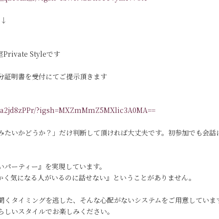
す↓
vate Styleです
分証明書を受付にてご提示頂きます
/DKa2jd8zPPr/?igsh=MXZmMmZ5MXlic3A0MA==
みたいかどうか？」だけ判断して頂ければ大丈夫です。初参加でも会話
いパーティー』を実現しています。
っかく気になる人がいるのに話せない』ということがありません。
聞くタイミングを逃した、そんな心配がないシステムをご用意していま
らしいスタイルでお楽しみください。