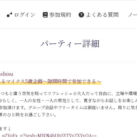
ログイン
参加規約
よくある質問
ノ
パーティー詳細
ebisu
れるマイナス5歳企画～隙間時間で参加できる～
いつもと違う空気を吸ってリフレッシュ☆大人だって自由に、立場や環
分らしく、一人の女性・一人の男性として、寛ぎながらお話しをお楽し
参加頂けます。グループ会話やフリータイムは御座いません。周りに気
常のひと時をお過ごし下さい。
ます↓
/DR_qZYoEx_r/?igsh=MWN4bDh5YTVyZXVvOA==