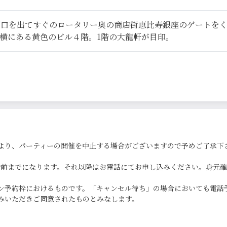
西口を出てすぐのロータリー奥の商店街恵比寿銀座のゲートを
横にある黄色のビル４階。1階の大龍軒が目印。
より、パーティーの開催を中止する場合がございますので予めご了承下
0分前までになります。それ以降はお電話にてお申し込みください。身元
ン予約枠におけるものです。「キャンセル待ち」の場合においても電話
みいただきご同意されたものとみなします。