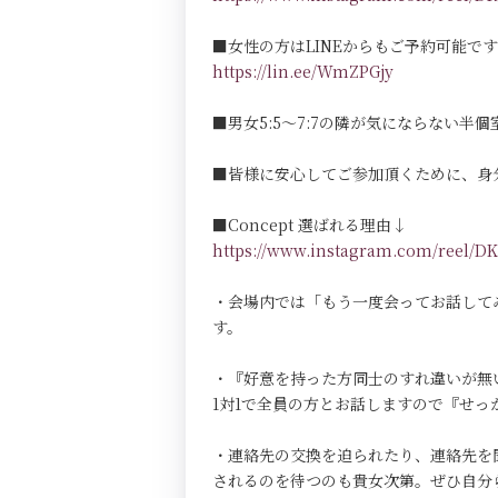
■女性の方はLINEからもご予約可能で
https://lin.ee/WmZPGjy
■男女5:5～7:7の隣が気にならない半個室Pri
■皆様に安心してご参加頂くために、身
■Concept 選ばれる理由↓
https://www.instagram.com/reel
・会場内では「もう一度会ってお話して
す。
・『好意を持った方同士のすれ違いが無
1対1で全員の方とお話しますので『せ
・連絡先の交換を迫られたり、連絡先を
されるのを待つのも貴女次第。ぜひ自分