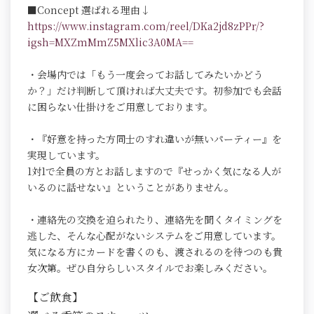
■Concept 選ばれる理由↓
https://www.instagram.com/reel/DKa2jd8zPPr/?
igsh=MXZmMmZ5MXlic3A0MA==
・会場内では「もう一度会ってお話してみたいかどう
か？」だけ判断して頂ければ大丈夫です。初参加でも会話
に困らない仕掛けをご用意しております。
・『好意を持った方同士のすれ違いが無いパーティー』を
実現しています。
1対1で全員の方とお話しますので『せっかく気になる人が
いるのに話せない』ということがありません。
・連絡先の交換を迫られたり、連絡先を聞くタイミングを
逃した、そんな心配がないシステムをご用意しています。
気になる方にカードを書くのも、渡されるのを待つのも貴
女次第。ぜひ自分らしいスタイルでお楽しみください。
【ご飲食】