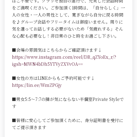
はご不要です。クラッセ独自の進行で、充実した会話時間
をご満喫ください。ご参加頂く1時間は、「自分らしく」一
人の女性・一人の男性として、寛ぎながら自分に戻る時間
を♪グループ会話やフリータイムは御座いません。周りに
気を遣ってお話しする必要がないため「気疲れする」そん
な心配も必要なし！非日常のひと時をお過ごし下さい。
■会場の雰囲気はこちらからご確認頂けます↓
https://www.instagram.com/reel/DR_qZYoEx_r/?
igsh=MWN4bDh5YTVyZXVvOA==
■女性の方はLINEからもご予約可能です↓
https://lin.ee/WmZPGjy
■男女5:5～7:7の隣が気にならない半個室Private Styleで
す
■皆様に安心してご参加頂くために、身分証明書を受付に
てご提示頂きます