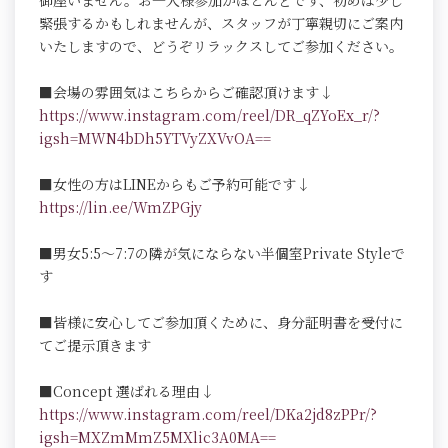
御座いません。お一人様参加がほとんどです、初めは少し
緊張するかもしれませんが、スタッフが丁寧親切にご案内
いたしますので、どうぞリラックスしてご参加ください。
■会場の雰囲気はこちらからご確認頂けます↓
https://www.instagram.com/reel/DR_qZYoEx_r/?
igsh=MWN4bDh5YTVyZXVvOA==
■女性の方はLINEからもご予約可能です↓
https://lin.ee/WmZPGjy
■男女5:5～7:7の隣が気にならない半個室Private Styleで
す
■皆様に安心してご参加頂くために、身分証明書を受付に
てご提示頂きます
■Concept 選ばれる理由↓
https://www.instagram.com/reel/DKa2jd8zPPr/?
igsh=MXZmMmZ5MXlic3A0MA==