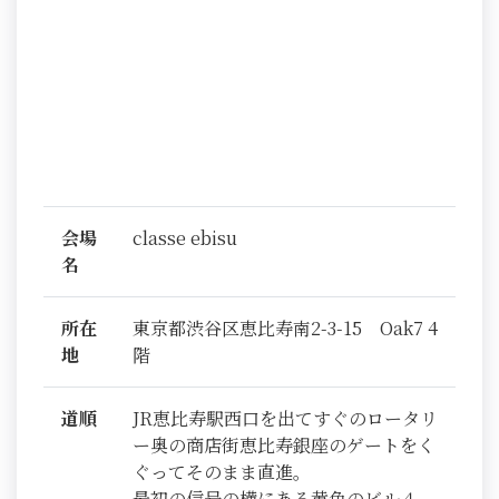
会場
classe ebisu
名
所在
東京都渋谷区恵比寿南2-3-15 Oak7 4
地
階
道順
JR恵比寿駅西口を出てすぐのロータリ
ー奥の商店街恵比寿銀座のゲートをく
ぐってそのまま直進。
最初の信号の横にある黄色のビル４