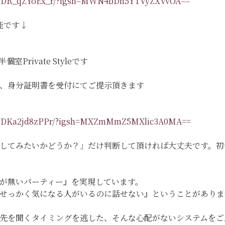
eel/DR_qZYoEx_r/?igsh=MWN4bDh5YTVyZXVvOA==
能です↓
Private Styleです
、身分証明書を受付にてご提示頂きます
eel/DKa2jd8zPPr/?igsh=MXZmMmZ5MXlic3A0MA=
=
してみたいかどうか？」だけ判断して頂ければ大丈夫です。初
が無いパーティー』を実現しています。
『せっかく気になる人がいるのに話せない』ということがあり
先を聞くタイミングを逃した、そんな心配がないシステムをご