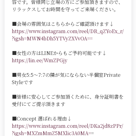
容です。皆様同じ立場の方にご参加頂きますので、
リラックスしてお時間を守ってご来場ください。
■会場の雰囲気はこちらからご確認頂けます↓
https://www.instagram.com/reel/DR_qZYoEx_r/
?igsh=MWN4bDh5YTVyZXVvOA==
■女性の方はLINEからもご予約可能です↓
https://lin.ee/WmZPGjy
■男女5:5～7:7の隣が気にならない半個室Private
Styleです
■皆様に安心してご参加頂くために、身分証明書を
受付にてご提示頂きます
■Concept 選ばれる理由↓
https://www.instagram.com/reel/DKa2jd8zPPr/
?igsh=MXZmMmZ5MXlic3A0MA=
=