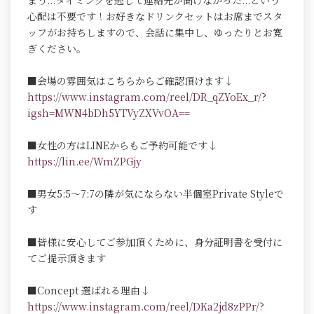
まう...タイミングを逃して連絡先が聞けなかった...という
心配は不要です！お好きなドリンクセットはお席までスタ
ッフがお持ちしますので、会話に集中し、ゆったりとお寛
ぎください。
■会場の雰囲気はこちらからご確認頂けます↓
https://www.instagram.com/reel/DR_qZYoEx_r/?
igsh=MWN4bDh5YTVyZXVvOA==
■女性の方はLINEからもご予約可能です↓
https://lin.ee/WmZPGjy
■男女5:5～7:7の隣が気にならない半個室Private Styleで
す
■皆様に安心してご参加頂くために、身分証明書を受付に
てご提示頂きます
■Concept 選ばれる理由↓
https://www.instagram.com/reel/DKa2jd8zPPr/?