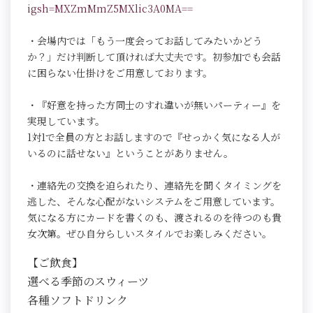
igsh=MXZmMmZ5MXlic3A0MA==
・会場内では「もう一度会ってお話してみたいかどう
か？」だけ判断して頂ければ大丈夫です。初参加でも会話
に困らない仕掛けをご用意しております。
・『好意を持った方同士のすれ違いが無いパーティー』を
実現しています。
1対1で全員の方とお話しますので『せっかく気になる人が
いるのに話せない』ということがありません。
・連絡先の交換を迫られたり、連絡先を聞くタイミングを
逃した、そんな心配がないシステムをご用意しています。
気になる方にカードを書くのも、渡されるのを待つのも貴
女次第。ぜひ自分らしいスタイルでお楽しみください。
【ご飲食】
選べる季節のスウィーツ
各種ソフトドリンク