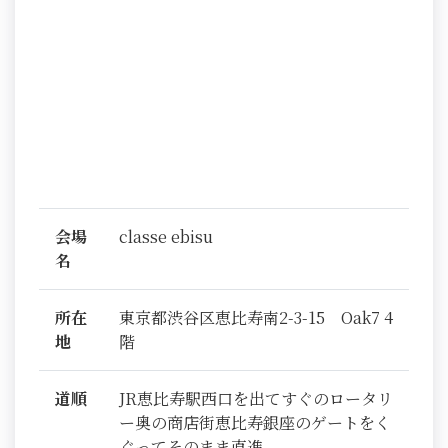
会場
classe ebisu
名
所在
東京都渋谷区恵比寿南2-3-15 Oak7 4
地
階
道順
JR恵比寿駅西口を出てすぐのロータリ
ー奥の商店街恵比寿銀座のゲートをく
ぐってそのまま直進。