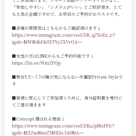
てご参加頂けます。グループ会話やフリータイムがなく、
「参加しやすい」「システムがいい」とご好評頂き、とて
も人気の企画ですので、お早目のご予約がおススメです。
■会場の雰囲気はこちらからご確認頂けます↓
https://www.instagram.com/reel/DR_qZYoEx_r/?
igsh=MWN4bDh5YTVyZXVvOA==
■女性の方はLINEからもご予約可能です↓
https://lin.ee/WmZPGjy
■男女5:5～7:7の隣が気にならない半個室Private Styleで
す
■皆様に安心してご参加頂くために、身分証明書を受付に
てご提示頂きます
■Concept 選ばれる理由↓
https://www.instagram.com/reel/DKa2jd8zPPr/?
igsh=MXZmMmZ5MXlic3A0MA==