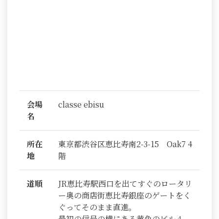
会場
classe ebisu
名
所在
東京都渋谷区恵比寿南2-3-15 Oak7 4
地
階
道順
JR恵比寿駅西口を出てすぐのロータリ
ー奥の商店街恵比寿銀座のゲートをく
ぐってそのまま直進。
最初の信号の横にある黄色のビル４