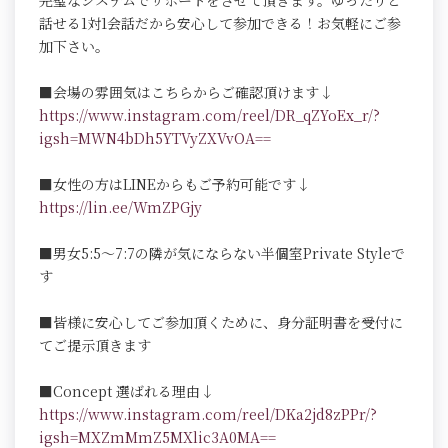
完璧なシステムでサポートをさせて頂きます。ゆったりと
話せる1対1会話だから安心して参加できる！お気軽にご参
加下さい。
■会場の雰囲気はこちらからご確認頂けます↓
https://www.instagram.com/reel/DR_qZYoEx_r/?
igsh=MWN4bDh5YTVyZXVvOA==
■女性の方はLINEからもご予約可能です↓
https://lin.ee/WmZPGjy
■男女5:5～7:7の隣が気にならない半個室Private Styleで
す
■皆様に安心してご参加頂くために、身分証明書を受付に
てご提示頂きます
■Concept 選ばれる理由↓
https://www.instagram.com/reel/DKa2jd8zPPr/?
igsh=MXZmMmZ5MXlic3A0MA==