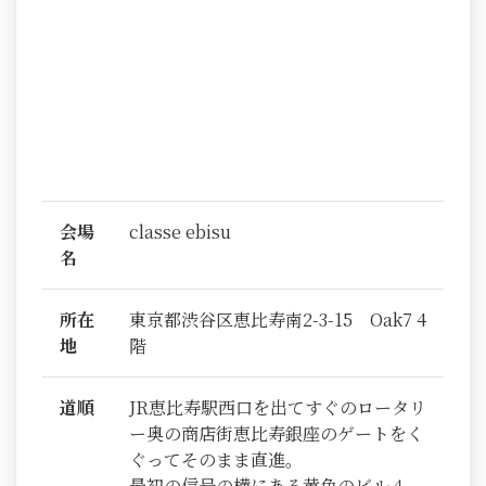
会場
classe ebisu
名
所在
東京都渋谷区恵比寿南2-3-15 Oak7 4
地
階
道順
JR恵比寿駅西口を出てすぐのロータリ
ー奥の商店街恵比寿銀座のゲートをく
ぐってそのまま直進。
最初の信号の横にある黄色のビル４