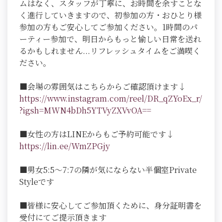
ムはなく、スタッフが丁寧に、お時間を余すことな
く進行していきますので、初参加の方・おひとり様
参加の方もご安心してご参加ください。1時間のパ
ーティー参加で、明日からもっと愉しい日常を送れ
るかもしれません...リフレッシュタイムをご満喫く
ださい。
■会場の雰囲気はこちらからご確認頂けます↓
https://www.instagram.com/reel/DR_qZYoEx_r/
?igsh=MWN4bDh5YTVyZXVvOA==
■女性の方はLINEからもご予約可能です↓
https://lin.ee/WmZPGjy
■男女5:5～7:7の隣が気にならない半個室Private
Styleです
■皆様に安心してご参加頂くために、身分証明書を
受付にてご提示頂きます