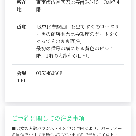
所在
東京都渋谷区恵比寿南2-3-15 Oak7 4
地
階
道順
JR恵比寿駅西口を出てすぐのロータリ
ー奥の商店街恵比寿銀座のゲートをく
ぐってそのまま直進。
最初の信号の横にある黄色のビル４
階。1階の大龍軒が目印。
会場
0353483808
TEL
ご予約に関しての注意事項
■男女の人数バランス・その他の理由により、パーティー
の開催を中止する場合がございますので予めご了承下さ