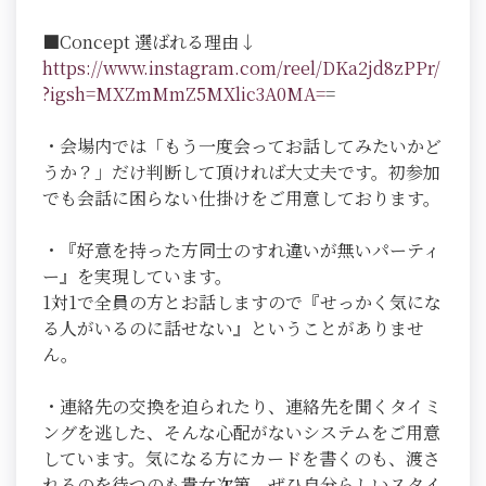
■Concept 選ばれる理由↓
https://www.instagram.com/reel/DKa2jd8zPPr/
?igsh=MXZmMmZ5MXlic3A0MA=
=
・会場内では「もう一度会ってお話してみたいかど
うか？」だけ判断して頂ければ大丈夫です。初参加
でも会話に困らない仕掛けをご用意しております。
・『好意を持った方同士のすれ違いが無いパーティ
ー』を実現しています。
1対1で全員の方とお話しますので『せっかく気にな
る人がいるのに話せない』ということがありませ
ん。
・連絡先の交換を迫られたり、連絡先を聞くタイミ
ングを逃した、そんな心配がないシステムをご用意
しています。気になる方にカードを書くのも、渡さ
れるのを待つのも貴女次第。ぜひ自分らしいスタイ