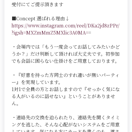
受付にてご提示頂きます
■Concept 選ばれる理由↓
https://www.instagram.com/reel/DKa2jd8zPPr/
?igsh=MXZmMmZ5MXlic3A0MA=
=
・会場内では「もう一度会ってお話してみたいかど
うか？」だけ判断して頂ければ大丈夫です。初参加
でも会話に困らない仕掛けをご用意しております。
・『好意を持った方同士のすれ違いが無いパーティ
ー』を実現しています。
1対1で全員の方とお話しますので『せっかく気にな
る人がいるのに話せない』ということがありませ
ん。
・連絡先の交換を迫られたり、連絡先を聞くタイミ
ングを逃した、そんな心配がないシステムをご用意
しています。気になる方にカードを書くのも、渡さ