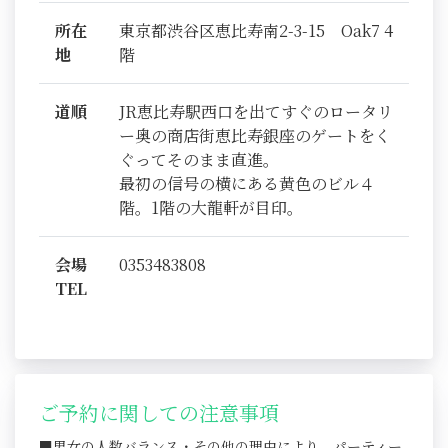
所在
東京都渋谷区恵比寿南2-3-15 Oak7 4
地
階
道順
JR恵比寿駅西口を出てすぐのロータリ
ー奥の商店街恵比寿銀座のゲートをく
ぐってそのまま直進。
最初の信号の横にある黄色のビル４
階。1階の大龍軒が目印。
会場
0353483808
TEL
ご予約に関しての注意事項
■男女の人数バランス・その他の理由により、パーティー