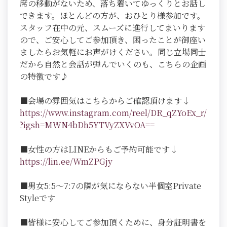
席の移動がないため、落ち着いてゆっくりとお話し
できます。ほとんどの方が、おひとり様参加です。
スタッフ在中の元、スムーズに進行してまいります
ので、ご安心してご参加頂き、困ったことが御座い
ましたらお気軽にお声がけください。同じ立場同士
だから自然と会話が弾んでいくのも、こちらの企画
の特徴です♪
■会場の雰囲気はこちらからご確認頂けます↓
https://www.instagram.com/reel/DR_qZYoEx_r/
?igsh=MWN4bDh5YTVyZXVvOA==
■女性の方はLINEからもご予約可能です↓
https://lin.ee/WmZPGjy
■男女5:5～7:7の隣が気にならない半個室Private
Styleです
■皆様に安心してご参加頂くために、身分証明書を