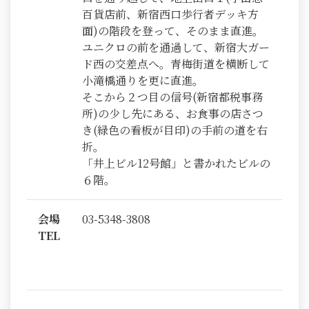
百貨店前、新宿西口歩行者デッキ方
面)の階段を登って、そのまま直進。
ユニクロの前を通過して、新宿大ガー
ド西の交差点へ。青梅街道を横断して
小滝橋通りを更に直進。
そこから２つ目の信号(新宿都税事務
所)の少し先にある、お食事の店さつ
き(緑色の看板が目印)の手前の道を右
折。
「井上ビル12号館」と書かれたビルの
６階。
会場
03-5348-3808
TEL