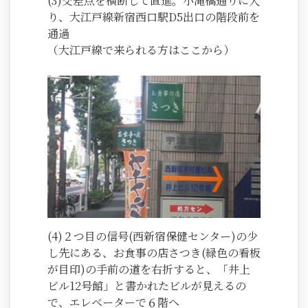
(3)交差点を横断して直進。小滝橋通りに入
り、大江戸線新宿西口駅D5出口の階段前を
通過
（大江戸線で来られる方はここから）
(4)２つ目の信号(西新宿保健センター)の少
し先にある、お食事の店さつき(緑色の看板
が目印)の手前の道を右折すると、「井上
ビル12号館」と書かれたビルが見えるの
で、エレベーターで６階へ