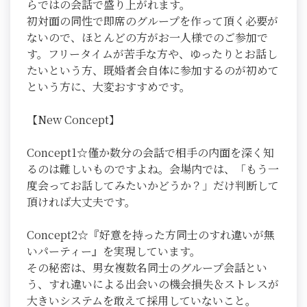
らではの会話で盛り上がれます。
初対面の同性で即席のグループを作って頂く必要が
ないので、ほとんどの方がお一人様でのご参加で
す。フリータイムが苦手な方や、ゆったりとお話し
たいという方、既婚者会自体に参加するのが初めて
という方に、大変おすすめです。
【New Concept】
Concept1☆僅か数分の会話で相手の内面を深く知
るのは難しいものですよね。会場内では、「もう一
度会ってお話してみたいかどうか？」だけ判断して
頂ければ大丈夫です。
Concept2☆『好意を持った方同士のすれ違いが無
いパーティー』を実現しています。
その秘密は、男女複数名同士のグループ会話とい
う、すれ違いによる出会いの機会損失＆ストレスが
大きいシステムを敢えて採用していないこと。