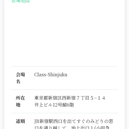
会場地図
会場
Class-Shinjuku
名
所在
東京都新宿区西新宿７丁目５−１４
地
井上ビル12号館6階
道順
JR新宿駅西口を出てすぐのみどりの窓
口を通り越して、地上出口１(小田急