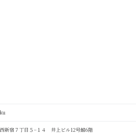
uku
西新宿７丁目５−１４ 井上ビル12号館6階