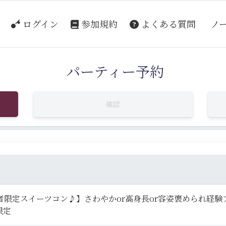
ログイン
参加規約
よくある質問
ノ
パーティー予約
確認
者限定スイーツコン♪】さわやかor高身長or容姿褒められ経験アリ
限定