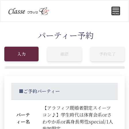
パーティー予約
入力
確認
予約完了
■ご予約パーティー
【アラフィフ既婚者限定スイーツ
パーテ
コン♪】学生時代は体育会系orさ
ィー名
わやか系or高身長男性special/1人
参加限定