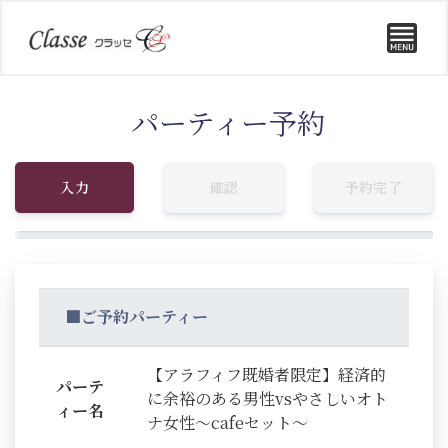
パーティー予約
入力
確認
予約完了
■ご予約パーティー
【アラフィフ既婚者限定】経済的
パーテ
に余裕のある男性vsやさしいオト
ィー名
ナ女性～cafeセット～