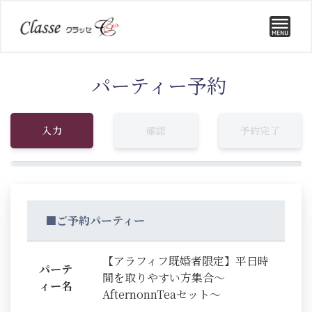
パーティー予約
入力
確認
予約完了
■ご予約パーティー
【アラフィフ既婚者限定】平日時
パーテ
間を取りやすい方集合～
ィー名
AfternonnTeaセット～