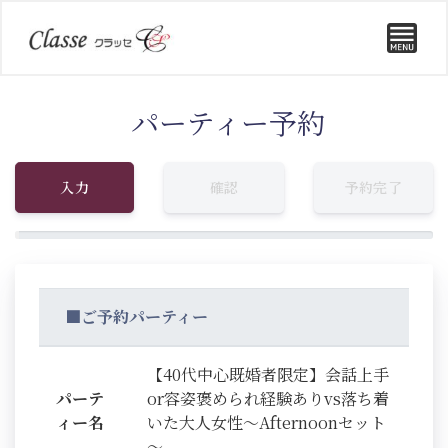
パーティー予約
入力
確認
予約完了
■ご予約パーティー
【40代中心既婚者限定】会話上手
パーテ
or容姿褒められ経験ありvs落ち着
ィー名
いた大人女性～Afternoonセット
～