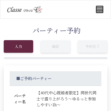
パーティー予約
入力
確認
予約完了
■ご予約パーティー
【40代中心既婚者限定】同世代同
パーテ
士で盛り上がろう～ゆるっと参加
ィー名
しやすい1h～